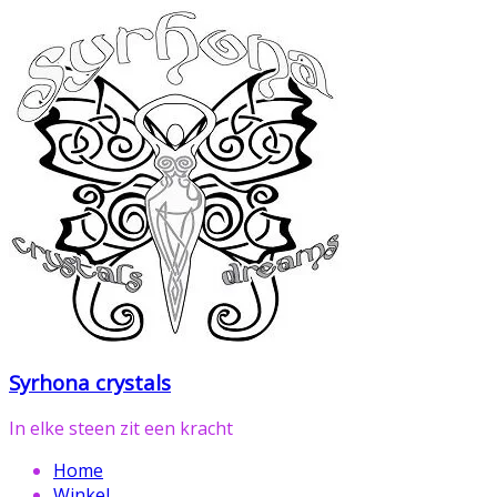
Ga
naar
de
inhoud
Syrhona crystals
In elke steen zit een kracht
Home
Winkel