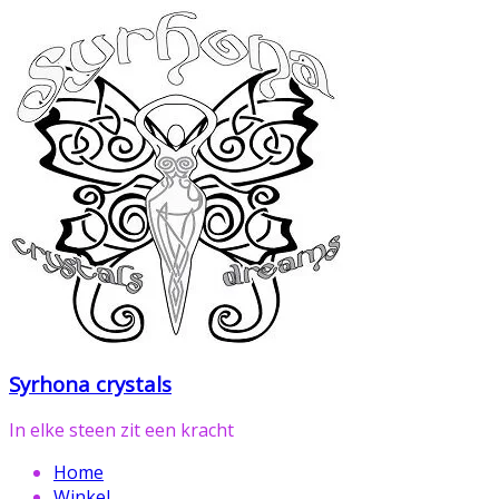
Ga
naar
de
inhoud
Syrhona crystals
In elke steen zit een kracht
Home
Winkel