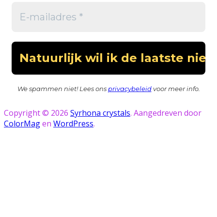
We spammen niet! Lees ons
privacybeleid
voor meer info.
Copyright © 2026
Syrhona crystals
. Aangedreven door
ColorMag
en
WordPress
.