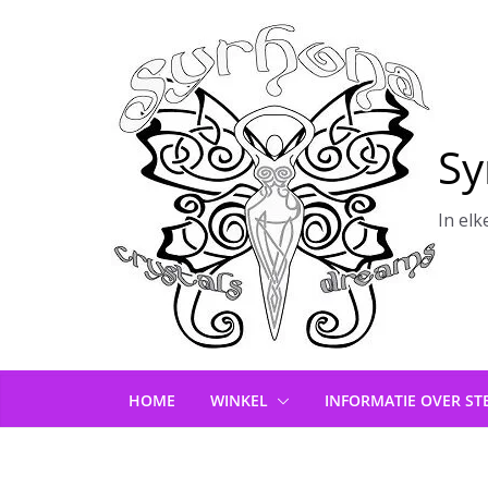
Ga
naar
de
inhoud
Sy
In elk
HOME
WINKEL
INFORMATIE OVER ST