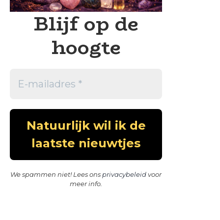
Blijf op de
hoogte
We spammen niet! Lees ons
privacybeleid
voor
meer info.