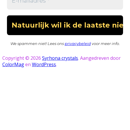
We spammen niet! Lees ons
privacybeleid
voor meer info.
Copyright © 2026
Syrhona crystals
. Aangedreven door
ColorMag
en
WordPress
.