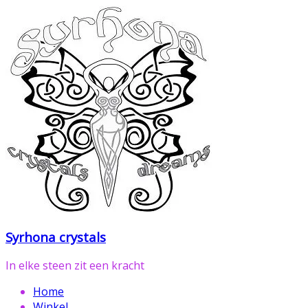
Ga
naar
de
inhoud
Syrhona crystals
In elke steen zit een kracht
Home
Winkel