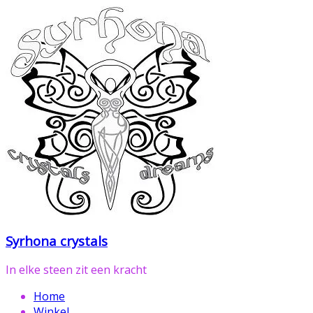
Ga
naar
de
inhoud
Syrhona crystals
In elke steen zit een kracht
Home
Winkel