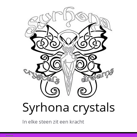
Ga
naar
de
inhoud
Syrhona crystals
In elke steen zit een kracht