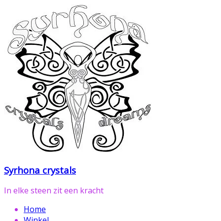
Ga
naar
de
inhoud
Syrhona crystals
In elke steen zit een kracht
Home
Winkel