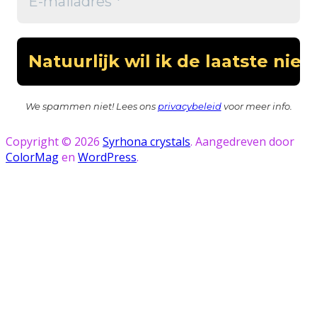
We spammen niet! Lees ons
privacybeleid
voor meer info.
Copyright © 2026
Syrhona crystals
. Aangedreven door
ColorMag
en
WordPress
.