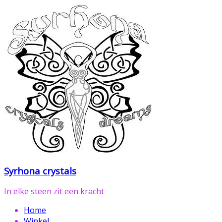
Ga
naar
de
inhoud
Syrhona crystals
In elke steen zit een kracht
Home
Winkel