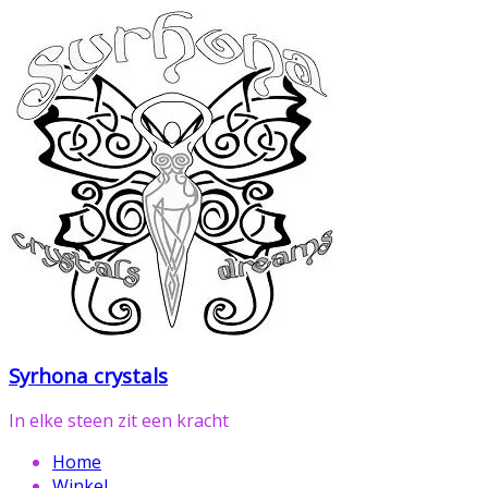
Ga
naar
de
inhoud
Syrhona crystals
In elke steen zit een kracht
Home
Winkel