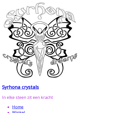
Ga
naar
de
inhoud
Syrhona crystals
In elke steen zit een kracht
Home
Winkel