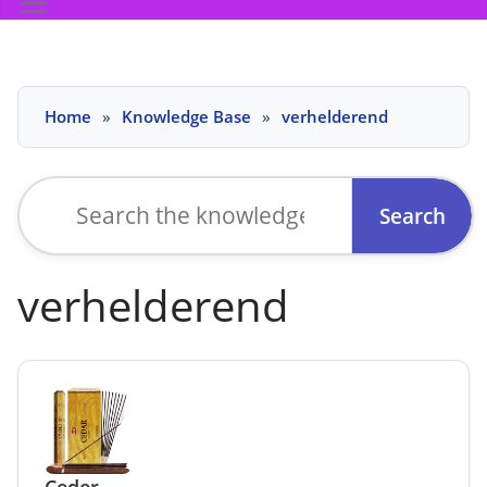
Skip
Home
Knowledge Base
verhelderend
to
content
Search
for:
verhelderend