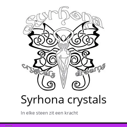
Ga
naar
de
inhoud
Syrhona crystals
In elke steen zit een kracht