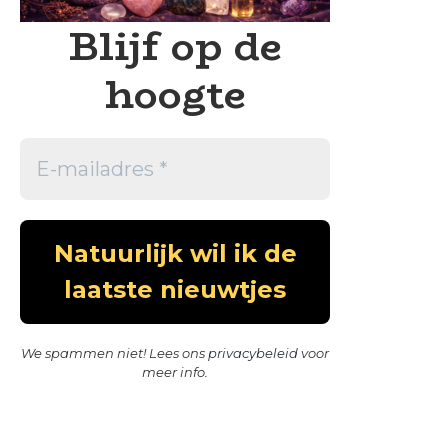
Blijf op de
hoogte
We spammen niet! Lees ons
privacybeleid
voor
meer info.