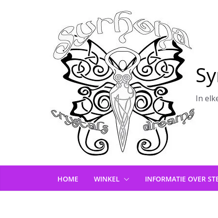
Ga
naar
de
inhoud
Sy
In elk
HOME
WINKEL
INFORMATIE OVER ST